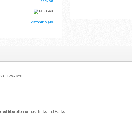
554750
53643
Авторизация
cks . How-To's
pired blog offering Tips, Tricks and Hacks.