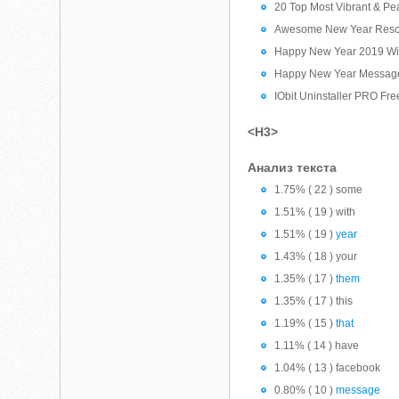
20 Top Most Vibrant & Pea
Awesome New Year Resolu
Happy New Year 2019 Wid
Happy New Year Message
IObit Uninstaller PRO Fr
<H3>
Анализ текста
1.75% ( 22 ) some
1.51% ( 19 ) with
1.51% ( 19 )
year
1.43% ( 18 ) your
1.35% ( 17 )
them
1.35% ( 17 ) this
1.19% ( 15 )
that
1.11% ( 14 ) have
1.04% ( 13 ) facebook
0.80% ( 10 )
message