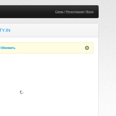
Связь
|
Регистрация
|
Вход
Y.IN
.
Обновить