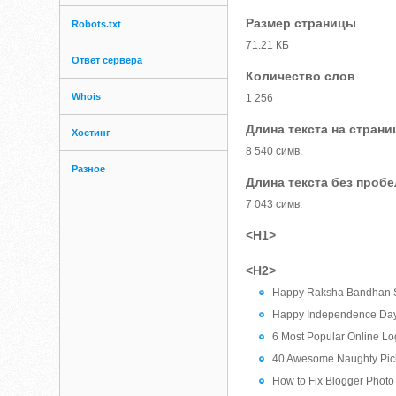
Размер страницы
Robots.txt
71.21 КБ
Ответ сервера
Количество слов
Whois
1 256
Длина текста на страни
Хостинг
8 540 симв.
Разное
Длина текста без проб
7 043 симв.
<H1>
<H2>
Happy Raksha Bandhan 
Happy Independence Da
6 Most Popular Online L
40 Awesome Naughty Pick
How to Fix Blogger Photo