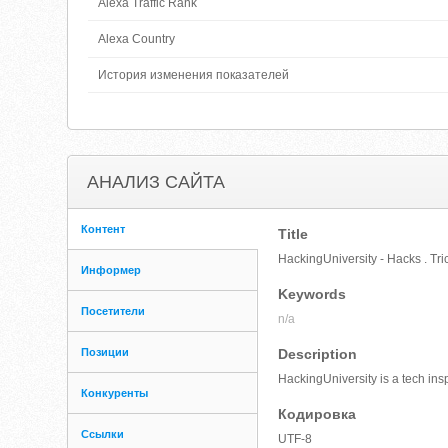
Alexa Traffic Rank
Alexa Country
История изменения показателей
АНАЛИЗ САЙТА
Контент
Title
HackingUniversity - Hacks . Tri
Информер
Keywords
Посетители
n/a
Позиции
Description
HackingUniversity is a tech ins
Конкуренты
Кодировка
Ссылки
UTF-8