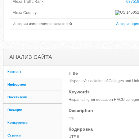
Alexa Traffic Rank
63751
14505
Alexa Country
История изменения показателей
Авторизаци
АНАЛИЗ САЙТА
Контент
Title
Hispanic Association of Colleges and Uni
Информер
Keywords
Посетители
Hispanic higher education HACU colleges 
Позиции
Description
n/a
Конкуренты
Кодировка
Ссылки
UTF-8