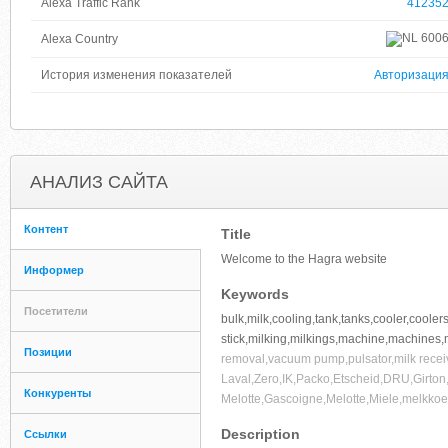
Alexa Traffic Rank
41235
600
Alexa Country
История изменения показателей
Авторизаци
АНАЛИЗ САЙТА
Контент
Title
Welcome to the Hagra website
Информер
Keywords
Посетители
bulk,milk,cooling,tank,tanks,cooler,coolers
stick,milking,milkings,machine,machines,
Позиции
removal,vacuum pump,pulsator,milk receiv
Laval,Zero,IK,Packo,Etscheid,DRU,Girto
Конкуренты
Melotte,Gascoigne,Melotte,Miele,melkkoe
Description
Ссылки