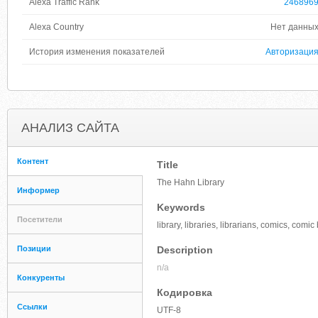
Alexa Traffic Rank
246896
Alexa Country
Нет данны
История изменения показателей
Авторизаци
АНАЛИЗ САЙТА
Контент
Title
The Hahn Library
Информер
Keywords
Посетители
library, libraries, librarians, comics, comi
Позиции
Description
n/a
Конкуренты
Кодировка
Ссылки
UTF-8