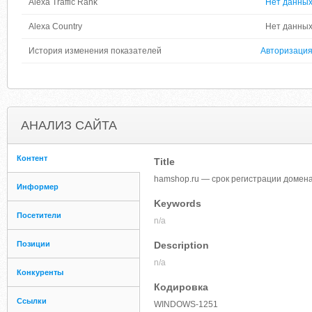
Alexa Traffic Rank
Нет данны
Alexa Country
Нет данны
История изменения показателей
Авторизаци
АНАЛИЗ САЙТА
Контент
Title
hamshop.ru — срок регистрации домена
Информер
Keywords
Посетители
n/a
Позиции
Description
n/a
Конкуренты
Кодировка
Ссылки
WINDOWS-1251