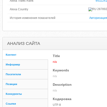
Alexa Traffic Rank
443224
28789
Alexa Country
История изменения показателей
Авторизаци
АНАЛИЗ САЙТА
Контент
Title
n/a
Информер
Keywords
Посетители
n/a
Позиции
Description
n/a
Конкуренты
Кодировка
Ссылки
UTF-8