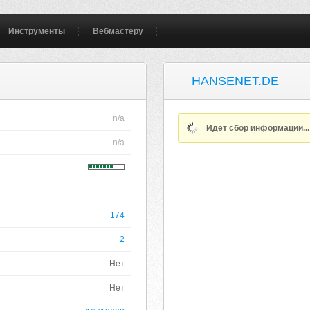
Инструменты
Вебмастеру
HANSENET.DE
n/a
Идет сбор информации..
n/a
174
2
Нет
Нет