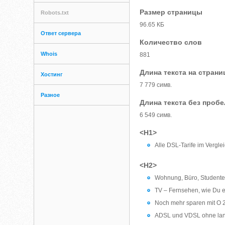
Размер страницы
Robots.txt
96.65 КБ
Ответ сервера
Количество слов
Whois
881
Длина текста на страни
Хостинг
7 779 симв.
Разное
Длина текста без проб
6 549 симв.
<H1>
Alle DSL-Tarife im Vergle
<H2>
Wohnung, Büro, Studenten
TV – Fernsehen, wie Du es
Noch mehr sparen mit O 
ADSL und VDSL ohne lang