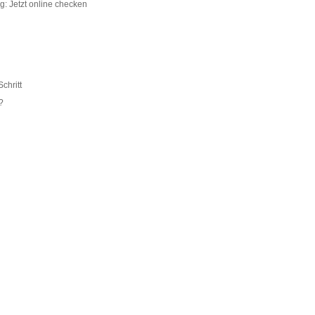
g: Jetzt online checken
Schritt
?