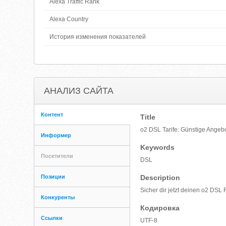
Alexa Traffic Rank
Alexa Country
История изменения показателей
АНАЛИЗ САЙТА
Контент
Title
o2 DSL Tarife: Günstige Angebot
Информер
Keywords
Посетители
DSL
Позиции
Description
Sicher dir jetzt deinen o2 DSL
Конкуренты
Кодировка
Ссылки
UTF-8