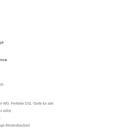
це
елов
ich
-WG: Perfekte DSL-Tarife für alle
 willst.
2
e Mindestlaufzeit