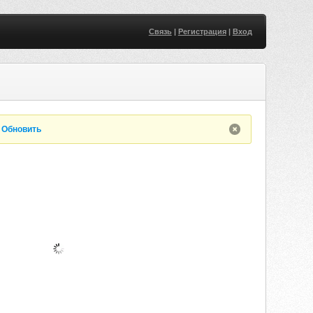
Связь
|
Регистрация
|
Вход
.
Обновить