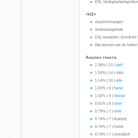
DSL Verfügbarkeitsprüfun
<H3>
Auszeichnungen
Vorteilsangebote
DSL bestellen: Schritt für 
Wie können wir dir helfen
Анализ текста
2.38% ( 21 )
tarif
1.59% ( 14 ) mbit
1.14% ( 10 )
alle
1.02% ( 9 )
hand
1.02% ( 9 )
monat
0.91% ( 8 )
mein
0.79% ( 7 )
eine
0.79% ( 7 ) festnetz
0.79% ( 7 ) home
0.79% ( 7 ) monatlich