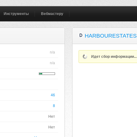
Инструменты
Вебмастеру
HARBOURESTATES
n/a
Идет сбор информации..
n/a
46
8
Нет
Нет