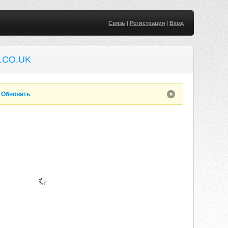
Связь
|
Регистрация
|
Вход
.CO.UK
.
Обновить