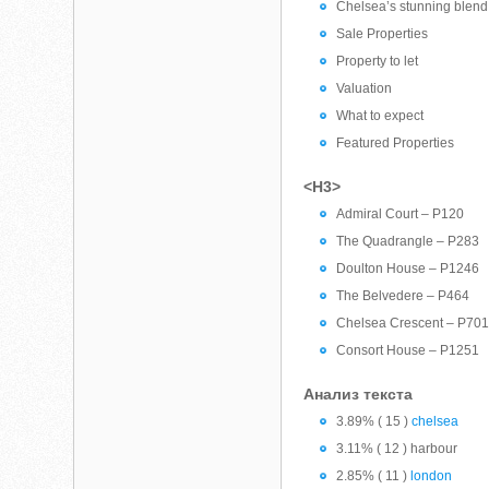
Chelsea’s stunning blend 
Sale Properties
Property to let
Valuation
What to expect
Featured Properties
<H3>
Admiral Court – P120
The Quadrangle – P283
Doulton House – P1246
The Belvedere – P464
Chelsea Crescent – P70
Consort House – P1251
Анализ текста
3.89% ( 15 )
chelsea
3.11% ( 12 ) harbour
2.85% ( 11 )
london