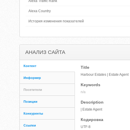
Alexa Traffic Rank
Alexa Country
История изменения показателей
АНАЛИЗ САЙТА
Контент
Title
Harbour Estates | Estate Agent
Информер
Keywords
Посетители
n/a
Позиции
Description
| Estate Agent
Конкуренты
Кодировка
Ссылки
UTF-8