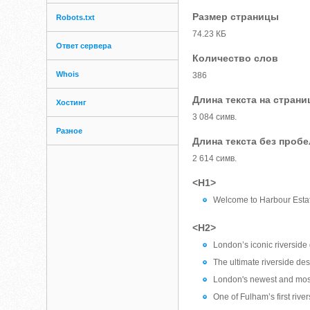
Размер страницы
Robots.txt
74.23 КБ
Ответ сервера
Количество слов
Whois
386
Длина текста на страни
Хостинг
3 084 симв.
Разное
Длина текста без проб
2 614 симв.
<H1>
Welcome to Harbour Estate
<H2>
London’s iconic riversid
The ultimate riverside des
London's newest and mos
One of Fulham’s first riv