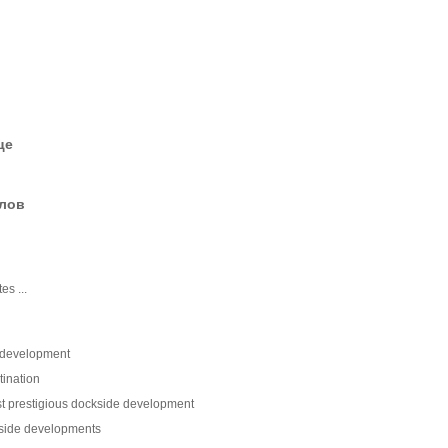
це
елов
s ...
e development
tination
t prestigious dockside development
erside developments