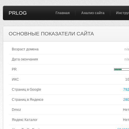
PRLOG
Главная
Анализ сайта
Инстру
ОСНОВНЫЕ ПОКАЗАТЕЛИ САЙТА
Возраст домена
n/
Дата окончания
n/
PR
ИКС
1
Страниц в Google
79
Страниц в Яндексе
28
Dmoz
Не
Яндекс Каталог
Не