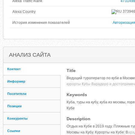
Alexa Traffic Rank
473149
37394
Alexa Country
История изменения показателей
Авторизаци
АНАЛИЗ САЙТА
Контент
Title
Ведущий туроператор по кубе в Москве.
Информер
курорты Кубы Варадеро и достопримеч
Посетители
Keywords
Куба, туры на кубу, куба из москвы, го
Позиции
Кубе
Description
Конкуренты
Отдых на Кубе в 2019 году. Пляжные т
Ссылки
Москвы на Кубу. Курорты на Кубе: В
ара