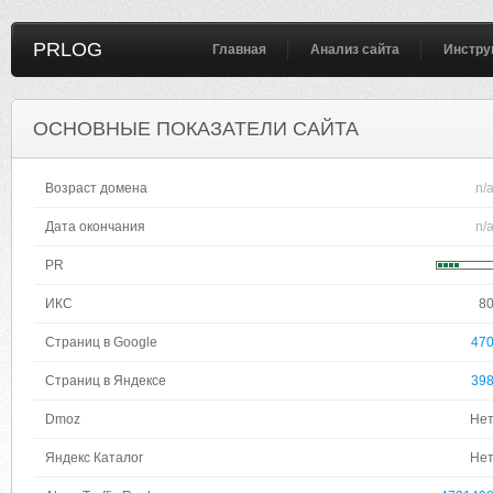
PRLOG
Главная
Анализ сайта
Инстру
ОСНОВНЫЕ ПОКАЗАТЕЛИ САЙТА
Возраст домена
n/
Дата окончания
n/
PR
ИКС
8
Страниц в Google
47
Страниц в Яндексе
39
Dmoz
Не
Яндекс Каталог
Не