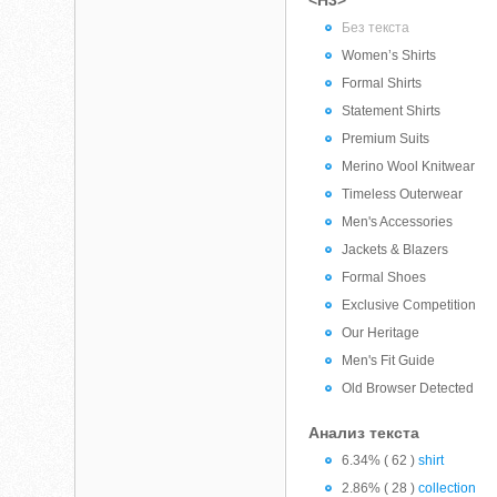
<H3>
Без текста
Women’s Shirts
Formal Shirts
Statement Shirts
Premium Suits
Merino Wool Knitwear
Timeless Outerwear
Men's Accessories
Jackets & Blazers
Formal Shoes
Exclusive Competition
Our Heritage
Men's Fit Guide
Old Browser Detected
Анализ текста
6.34% ( 62 )
shirt
2.86% ( 28 )
collection