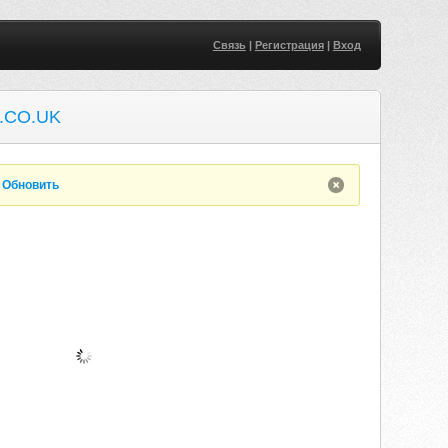
Связь
|
Регистрация
|
Вход
.CO.UK
.
Обновить