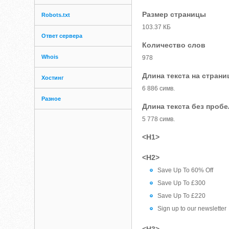
Размер страницы
Robots.txt
103.37 КБ
Ответ сервера
Количество слов
Whois
978
Длина текста на страни
Хостинг
6 886 симв.
Разное
Длина текста без проб
5 778 симв.
<H1>
<H2>
Save Up To 60% Off
Save Up To £300
Save Up To £220
Sign up to our newsletter