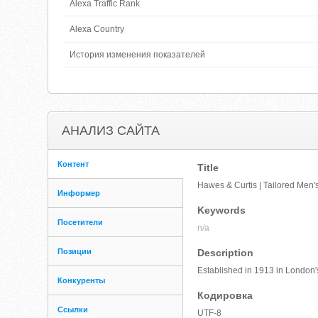
Alexa Traffic Rank
Alexa Country
История изменения показателей
АНАЛИЗ САЙТА
Контент
Title
Hawes & Curtis | Tailored Men's
Информер
Keywords
Посетители
n/a
Позиции
Description
Established in 1913 in London'
Конкуренты
Кодировка
Ссылки
UTF-8