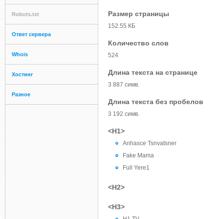
Размер страницы
Robots.txt
152.55 КБ
Ответ сервера
Количество слов
Whois
524
Длина текста на странице
Хостинг
3 887 симв.
Разное
Длина текста без пробелов
3 192 симв.
<H1>
Anhasce Tsnvatsner
Fake Mama
Full Yere1
<H2>
<H3>