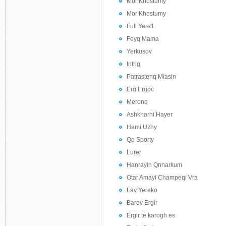
Mor Khostumy
Mor Khostumy
Full Yere1
Feyq Mama
Yerkusov
Intrig
Patrastenq Miasin
Erg Ergoc
Meronq
Ashkharhi Hayer
Hami Uzhy
Qo Sporty
Lurer
Hanrayin Qnnarkum
Otar Amayi Champeqi Vra
Lav Yereko
Barev Ergir
Ergir te karogh es