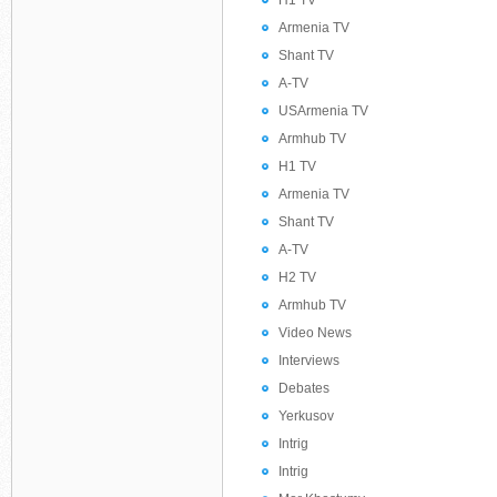
H1 TV
Armenia TV
Shant TV
A-TV
USArmenia TV
Armhub TV
H1 TV
Armenia TV
Shant TV
A-TV
H2 TV
Armhub TV
Video News
Interviews
Debates
Yerkusov
Intrig
Intrig