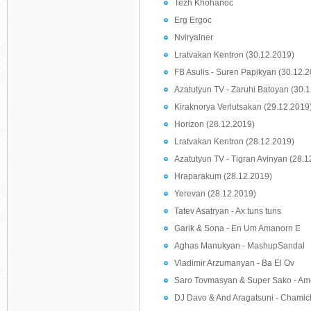
Tezh Khohanoc
Erg Ergoc
Nviryalner
Lratvakan Kentron (30.12.2019)
FB Asulis - Suren Papikyan (30.12.
Azatutyun TV - Zaruhi Batoyan (30.
Kiraknorya Verlutsakan (29.12.2019
Horizon (28.12.2019)
Lratvakan Kentron (28.12.2019)
Azatutyun TV - Tigran Avinyan (28.1
Hraparakum (28.12.2019)
Yerevan (28.12.2019)
Tatev Asatryan - Ax tuns tuns
Garik & Sona - En Um Amanorn E
Aghas Manukyan - MashupSandal
Vladimir Arzumanyan - Ba El Ov
Saro Tovmasyan & Super Sako - Am
DJ Davo & And Aragatsuni - Chamic