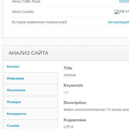
Alexa Traffic Rank
5303
4
Alexa Country
История изменения показателей
Авторизаци
АНАЛИЗ САЙТА
Контент
Title
Armhub
Информер
Keywords
Посетители
n/a
Позиции
Description
Watch current hit Armenian TV shows and
Конкуренты
Кодировка
Ссылки
UTF-8