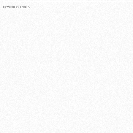
powered by
prlog.ru