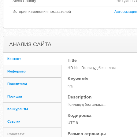
Alexa Country
Нет данны
История изменения показателей
Авторизаци
АНАЛИЗ САЙТА
Контент
Title
HD-hit - Голливуд без шлака...
Информер
Keywords
Посетители
n/a
Позиции
Description
Голливуд без шлака...
Конкуренты
Кодировка
Ссылки
UTF-8
Размер страницы
Robots.txt