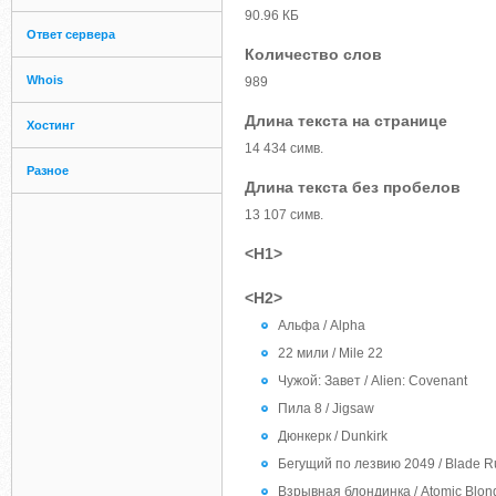
90.96 КБ
Ответ сервера
Количество слов
Whois
989
Длина текста на странице
Хостинг
14 434 симв.
Разное
Длина текста без пробелов
13 107 симв.
<H1>
<H2>
Альфа / Alpha
22 мили / Mile 22
Чужой: Завет / Alien: Covenant
Пила 8 / Jigsaw
Дюнкерк / Dunkirk
Бегущий по лезвию 2049 / Blade R
Взрывная блондинка / Atomic Blon