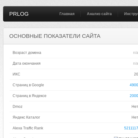
PRLOG
Главная
Анализ сайта
Инстру
ОСНОВНЫЕ ПОКАЗАТЕЛИ САЙТА
Возраст домена
n/
Дата окончания
n/
ИКС
2
Страниц в Google
490
Страниц в Яндексе
200
Dmoz
Не
Яндекс Каталог
Не
Alexa Traffic Rank
521111