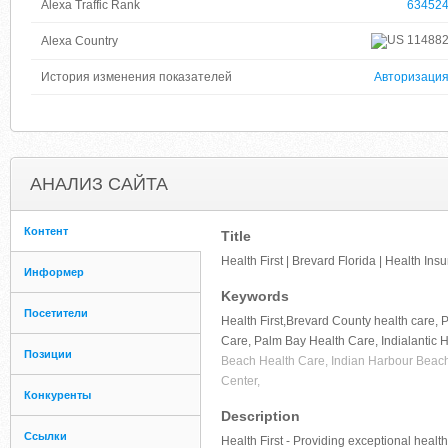
Alexa Traffic Rank
63452
11488
Alexa Country
История изменения показателей
Авторизаци
АНАЛИЗ САЙТА
Контент
Title
Health First | Brevard Florida | Health In
Информер
Keywords
Посетители
Health First,Brevard County health care, 
Care, Palm Bay Health Care, Indialantic 
Позиции
Beach Health Care, Indian Harbour Beach
Center,
Конкуренты
Description
Ссылки
Health First - Providing exceptional heal