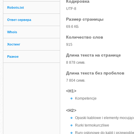
Кодировка
Robots.txt
UTF-8
Размер страницы
Ответ сервера
69.6 КБ
Whois
Количество слов
Хостинг
915
Длина текста на странице
Разное
8 878 симв.
Длина текста без пробелов
7 804 симв.
<H1>
Kompetencje
<H2>
Opaski kablowe i elementy mocując
Rurki termokurczliwe
Rury osłonowe do kabli i przewodó