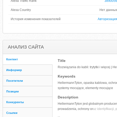
Alexa Traffic Rank
389005
Alexa Country
Нет данны
История изменения показателей
Авторизаци
АНАЛИЗ САЙТА
Контент
Title
Rozwiązania do kabli: trytytki i więcej | 
Информер
Keywords
Посетители
HellermannTyton, opaska kablowa, ochrona
systemy mocujące, elementy mocujące
Позиции
Description
Конкуренты
HellermannTyton jest globalnym producen
prowadzenia, ochrony or
az identyfikacji
Ссылки