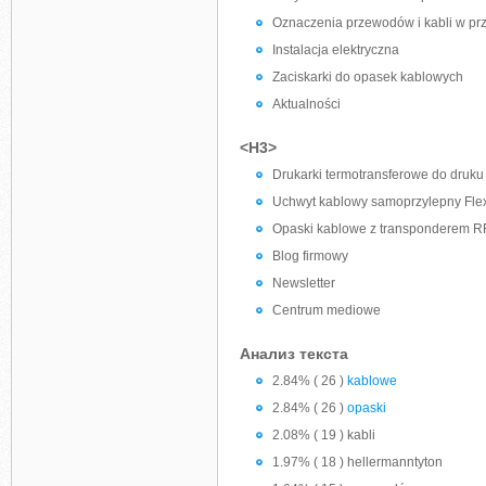
Oznaczenia przewodów i kabli w pr
Instalacja elektryczna
Zaciskarki do opasek kablowych
Aktualności
<H3>
Drukarki termotransferowe do druk
Uchwyt kablowy samoprzylepny Flex
Opaski kablowe z transponderem R
Blog firmowy
Newsletter
Centrum mediowe
Анализ текста
2.84% ( 26 )
kablowe
2.84% ( 26 )
opaski
2.08% ( 19 ) kabli
1.97% ( 18 ) hellermanntyton