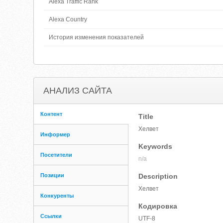
Alexa Traffic Rank
Alexa Country
История изменения показателей
АНАЛИЗ САЙТА
Контент
Title
Хелвет
Информер
Keywords
Посетители
n/a
Позиции
Description
Хелвет
Конкуренты
Кодировка
Ссылки
UTF-8