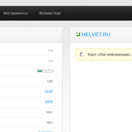
Инструменты
Вебмастеру
HELVET.RU
n/a
Идет сбор информации..
n/a
180
2030
3000
Нет
Нет