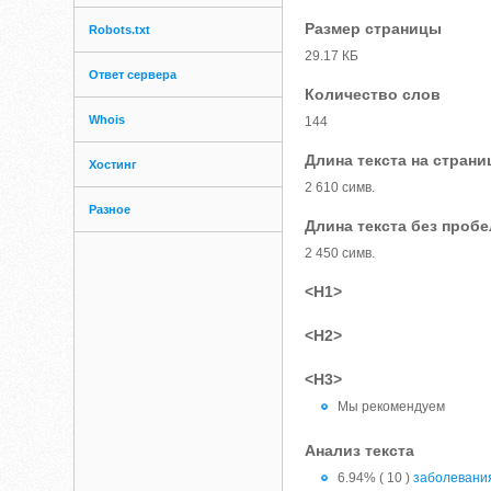
Размер страницы
Robots.txt
29.17 КБ
Ответ сервера
Количество слов
Whois
144
Длина текста на страни
Хостинг
2 610 симв.
Разное
Длина текста без проб
2 450 симв.
<H1>
<H2>
<H3>
Мы рекомендуем
Анализ текста
6.94% ( 10 )
заболевани