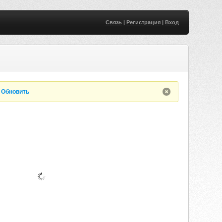
Связь
|
Регистрация
|
Вход
.
Обновить