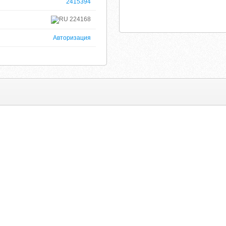
2415394
224168
Авторизация