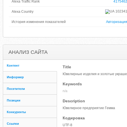
Alexa Traffic Rank
417546
10234
Alexa Country
История изменения показателей
Авторизаци
АНАЛИЗ САЙТА
Контент
Title
Ювелирные изделия и золотые украшени
Информер
Keywords
Посетители
n/a
Позиции
Description
Ювелирное предприятие Гемма
Конкуренты
Кодировка
Ссылки
UTF-8