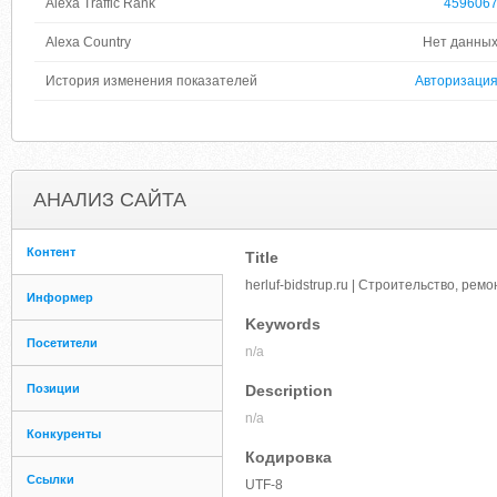
Alexa Traffic Rank
459606
Alexa Country
Нет данны
История изменения показателей
Авторизаци
АНАЛИЗ САЙТА
Контент
Title
herluf-bidstrup.ru | Строительство, рем
Информер
Keywords
Посетители
n/a
Позиции
Description
n/a
Конкуренты
Кодировка
Ссылки
UTF-8