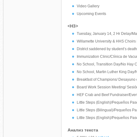
Video Gallery
Upcoming Events
<H3>
Tuesday, January 14, 2 Hr Delay/Ma
Willamette University & HHS Choirs 
District saddened by student’s death
Immunization Clinic/Clínica de Vac
No School, Transition Day/No Hay C
No School, Martin Luther King Day
Breakfast of Champions/ Desayun
Board Work Session Meeting/ Sesión
HEF Crab and Beef Fundraiser/Eve
Little Steps (English)/Pequeños Pas
Little Steps (Bilingual)/Pequeños Pa
Little Steps (English)/Pequeños Pas
Анализ текста