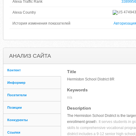
Alexa Traffic Rank
338995
47494
Alexa Country
История изменения показателей
Авторизаци
АНАЛИЗ САЙТА
Контент
Title
Hermiston School District 8R
Информер
Keywords
Посетители
n/a
Позиции
Description
The Hermiston School District is the large
Конкуренты
enrollment growt
h. It serves students in 
skills to comprehensive vocational progra
Ссылки
district includes a 9-12 senior high schoo