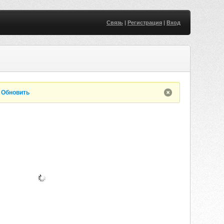
Связь
|
Регистрация
|
Вход
.
Обновить