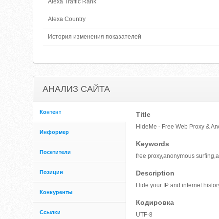
Alexa Traffic Rank
Alexa Country
История изменения показателей
АНАЛИЗ САЙТА
Контент
Title
HideMe - Free Web Proxy & An
Информер
Keywords
Посетители
free proxy,anonymous surfing,
Позиции
Description
Hide your IP and internet histo
Конкуренты
Кодировка
Ссылки
UTF-8