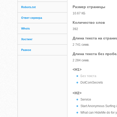
Размер страницы
Robots.txt
10.67 КБ
Ответ сервера
Количество слов
Whois
392
Длина текста на страни
Хостинг
2 741 симв.
Разное
Длина текста без проб
2 284 симв.
<H1>
Без текста
DotComSecrets
<H2>
Service
Start Anonymous Surfing 
What can HideMe do for y