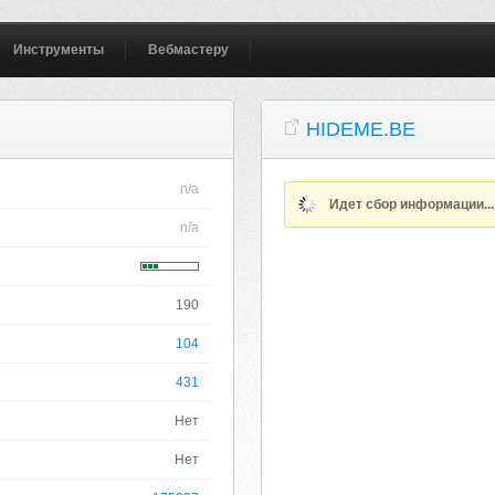
Инструменты
Вебмастеру
HIDEME.BE
n/a
Идет сбор информации..
n/a
190
104
431
Нет
Нет