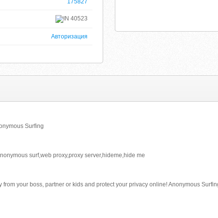
175827
40523
Авторизация
onymous Surfing
anonymous surf,web proxy,proxy server,hideme,hide me
ry from your boss, partner or kids and protect your privacy online! Anonymous Surfin