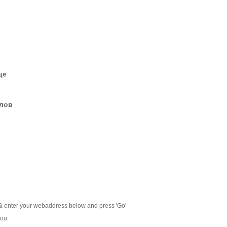
це
елов
& enter your webaddress below and press 'Go'
ou: