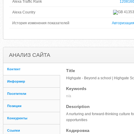
Alexa Traffic Rank
120816
4135
Alexa Country
История изменения показателей
Авторизаци
АНАЛИЗ САЙТА
Контент
Title
Highgate - Beyond a school | Highgate S
Информер
Keywords
Посетители
n/a
Позиции
Description
A nurturing and forward-thinking culture f
Конкуренты
opportunities
Кодировка
Ссылки