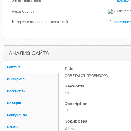
Alexa Traffic Rank
829492
89359
Alexa Country
История изменения показателей
Авторизаци
АНАЛИЗ САЙТА
Контент
Title
СОВЕТЫ ОТ ПРОВИЗОРА
Информер
Keywords
Посетители
n/a
Позиции
Description
n/a
Конкуренты
Кодировка
Ссылки
UTF-8