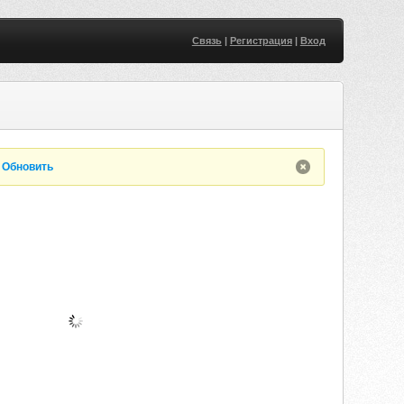
Связь
|
Регистрация
|
Вход
.
Обновить