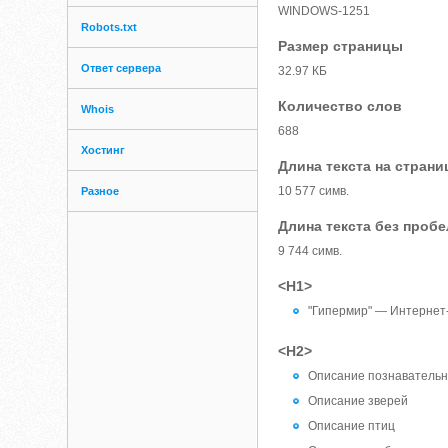
WINDOWS-1251
Robots.txt
Размер страницы
Ответ сервера
32.97 КБ
Количество слов
Whois
688
Хостинг
Длина текста на страни
10 577 симв.
Разное
Длина текста без проб
9 744 симв.
<H1>
"Гипермир" — Интернет
<H2>
Описание познавательн
Описание зверей
Описание птиц