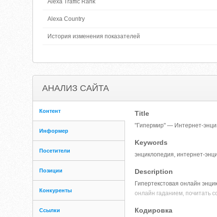
Alexa Traffic Rank
Alexa Country
История изменения показателей
АНАЛИЗ САЙТА
Контент
Title
"Гипермир" — Интернет-энци
Информер
Keywords
Посетители
энциклопедия, интернет-энцик
Позиции
Description
Гипертекстовая онлайн энцик
Конкуренты
онлайн гаданием, почитать со
Кодировка
Ссылки