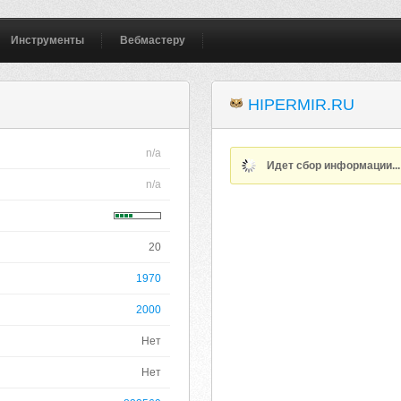
Инструменты
Вебмастеру
HIPERMIR.RU
n/a
Идет сбор информации..
n/a
20
1970
2000
Нет
Нет