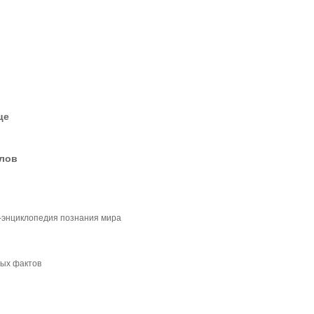
це
елов
-энциклопедия познания мира
ых фактов