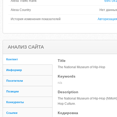
Alexa Traffic Rank
694734
Alexa Country
Нет данны
История изменения показателей
Авторизаци
АНАЛИЗ САЙТА
Контент
Title
The National Museum of Hip-Hop
Информер
Keywords
Посетители
n/a
Позиции
Description
The National Museum of Hip-Hop (NMoH) is a
Конкуренты
Hop Culture.
Кодировка
Ссылки