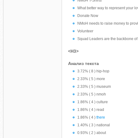
NMoH T-Shirts
What better way to represent your lov
Donate Now
NMoH needs to raise money to provide
Volunteer
Squad Leaders are the backbone of ou
<H3>
Анализ текста
3.72% ( 8 ) hip-hop
2.33% ( 5 ) more
2.33% ( 5 ) museum
2.33% ( 5 ) nmoh
1.86% ( 4 ) culture
1.86% ( 4 ) read
1.86% ( 4 )
there
1.40% ( 3 ) national
0.93% ( 2 ) about