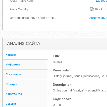
Alexa Traffic Rank
122559
7115
Alexa Country
История изменения показателей
Авторизаци
АНАЛИЗ САЙТА
Контент
Title
Istoriya
Информер
Keywords
Посетители
History, journal, issues, publications, G
Позиции
Description
Online Journal "Istoriya" - - scienctific a
Конкуренты
Кодировка
Ссылки
UTF-8