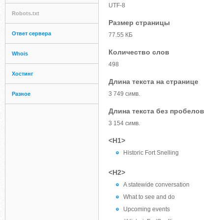
UTF-8
Robots.txt
Размер страницы
Ответ сервера
77.55 КБ
Количество слов
Whois
498
Хостинг
Длина текста на странице
3 749 симв.
Разное
Длина текста без пробелов
3 154 симв.
<H1>
Historic Fort Snelling
<H2>
A statewide conversation
What to see and do
Upcoming events