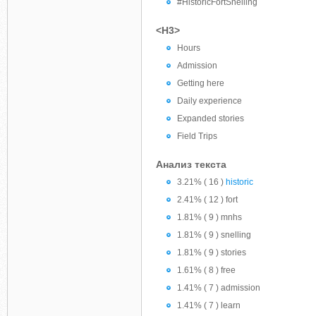
#HistoricFortSnelling
<H3>
Hours
Admission
Getting here
Daily experience
Expanded stories
Field Trips
Анализ текста
3.21% ( 16 )
historic
2.41% ( 12 ) fort
1.81% ( 9 ) mnhs
1.81% ( 9 ) snelling
1.81% ( 9 ) stories
1.61% ( 8 ) free
1.41% ( 7 ) admission
1.41% ( 7 ) learn