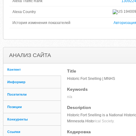
Alexa Traffic Rank
130922
19400
Alexa Country
История изменения показателей
Авторизаци
АНАЛИЗ САЙТА
Контент
Title
Historic Fort Snelling | MNHS
Информер
Keywords
Посетители
n/a
Позиции
Description
Historic Fort Snelling is a National Histo
Конкуренты
Minnesota Histo
rical Society.
Кодировка
Ссылки