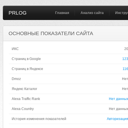
PRLOG
Главная
Анализ сайта
Инстру
ОСНОВНЫЕ ПОКАЗАТЕЛИ САЙТА
ИКС
2
Страниц в Google
12
Страниц в Яндексе
11
Dmoz
Не
Яндекс Каталог
Не
Alexa Traffic Rank
Нет данны
Alexa Country
Нет данны
История изменения показателей
Авторизаци