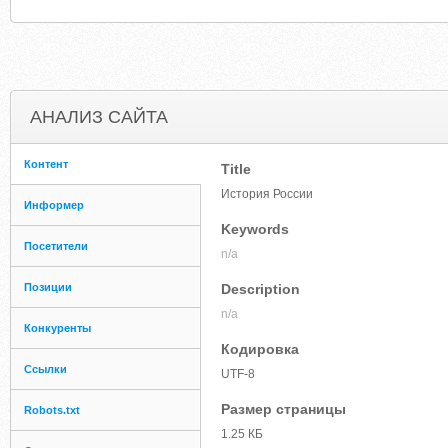
АНАЛИЗ САЙТА
Контент
Title
История России
Информер
Keywords
Посетители
n/a
Позиции
Description
n/a
Конкуренты
Кодировка
Ссылки
UTF-8
Размер страницы
Robots.txt
1.25 КБ