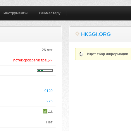
Инструменты
Вебмастеру
HKSGI.ORG
26 лет
Идет сбор информации..
Истек срок регистрации
9120
275
Да
Нет