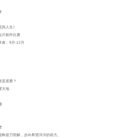
會
老病死與人生》
始」短片創作比賽
分享會」9月-12月
蓮華經是甚麼？
照耀大地
踐
覽
難題必定能夠迎刃而解，步向希望洋洋的前方。