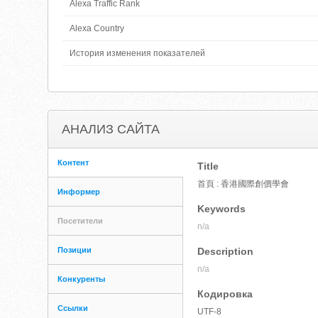
Alexa Traffic Rank
Alexa Country
История изменения показателей
АНАЛИЗ САЙТА
Контент
Title
首頁 : 香港國際創價學會
Информер
Keywords
Посетители
n/a
Позиции
Description
n/a
Конкуренты
Кодировка
Ссылки
UTF-8