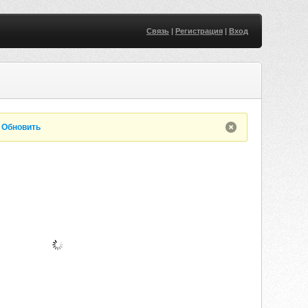
Связь
|
Регистрация
|
Вход
.
Обновить