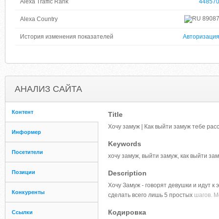
Alexa Traffic Rank
44857
8908
Alexa Country
История изменения показателей
Авторизаци
АНАЛИЗ САЙТА
Контент
Title
Хочу замуж | Как выйти замуж тебе ра
Информер
Keywords
Посетители
хочу замуж, выйти замуж, как выйти з
Позиции
Description
Хочу Замуж - говорят девушки и идут к 
Конкуренты
сделать всего лишь 5 простых
шагов. М
Кодировка
Ссылки