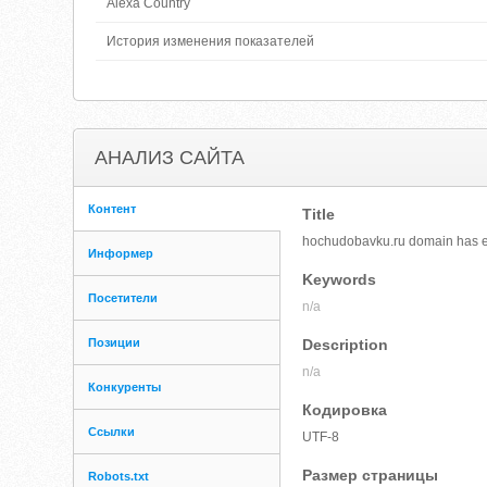
Alexa Country
История изменения показателей
АНАЛИЗ САЙТА
Контент
Title
hochudobavku.ru domain has e
Информер
Keywords
Посетители
n/a
Позиции
Description
n/a
Конкуренты
Кодировка
Ссылки
UTF-8
Размер страницы
Robots.txt