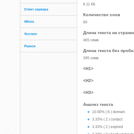
6.11 КБ
Ответ сервера
Количество слов
Whois
60
Длина текста на страни
Хостинг
465 симв.
Разное
Длина текста без проб
395 симв.
<H1>
<H2>
<H3>
Анализ текста
10.00% ( 6 ) domain
3.33% ( 2 ) contact
3.33% ( 2 ) expired