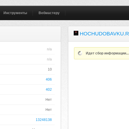
Инструменты
Вебмастеру
HOCHUDOBAVKU.
n/a
Идет сбор информации..
n/a
10
406
402
Нет
Нет
13248138