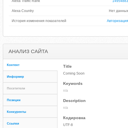
Alexa Traffic Rank
1495488
Alexa Country
Нет данны
История изменения показателей
Авторизаци
АНАЛИЗ САЙТА
Контент
Title
Coming Soon
Информер
Keywords
Посетители
n/a
Позиции
Description
n/a
Конкуренты
Кодировка
Ссылки
UTF-8