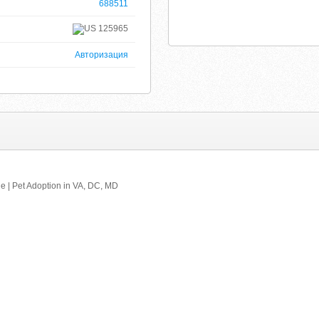
688511
125965
Авторизация
 | Pet Adoption in VA, DC, MD