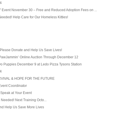
4
” Event November 30 – Free and Reduced Adoption Fees on ...
eded! Help Care for Our Homeless Kitties!
 Please Donate and Help Us Save Lives!
r PawJammin’ Online Auction Through December 12
vo Puppies December 9 at Ledo Pizza Tysons Station
4
RVIVAL & HOPE FOR THE FUTURE
vent Coordinator
 Speak at Your Event
Needed! Next Training Octo...
d Help Us Save More Lives