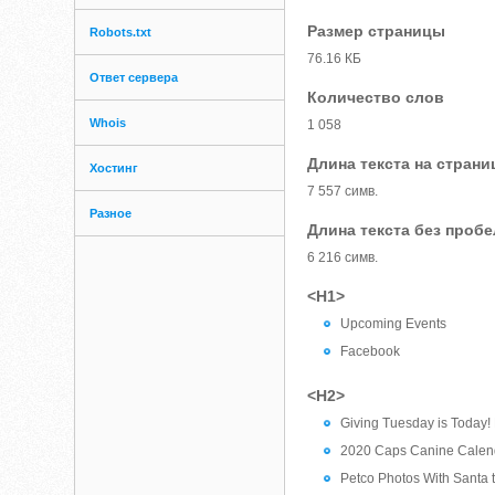
Размер страницы
Robots.txt
76.16 КБ
Ответ сервера
Количество слов
Whois
1 058
Длина текста на страни
Хостинг
7 557 симв.
Разное
Длина текста без проб
6 216 симв.
<H1>
Upcoming Events
Facebook
<H2>
Giving Tuesday is Today!
2020 Caps Canine Calen
Petco Photos With Santa 