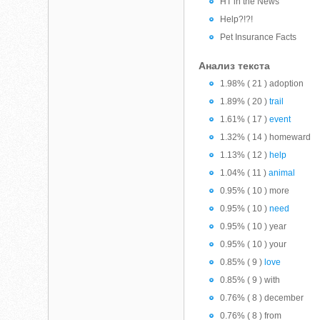
HT in the News
Help?!?!
Pet Insurance Facts
Анализ текста
1.98% ( 21 ) adoption
1.89% ( 20 )
trail
1.61% ( 17 )
event
1.32% ( 14 ) homeward
1.13% ( 12 )
help
1.04% ( 11 )
animal
0.95% ( 10 ) more
0.95% ( 10 )
need
0.95% ( 10 ) year
0.95% ( 10 ) your
0.85% ( 9 )
love
0.85% ( 9 ) with
0.76% ( 8 ) december
0.76% ( 8 ) from