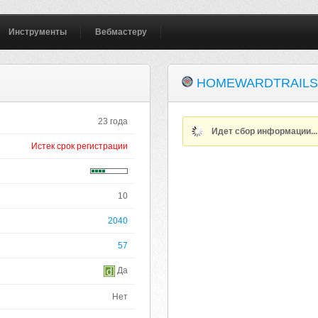
Инструменты
Вебмастеру
HOMEWARDTRAILS
23 года
Идет сбор информации..
Истек срок регистрации
10
2040
57
Да
Нет