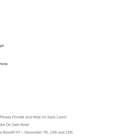
це
елов
 Please Donate and Help Us Save Lives!
dar On Sale Now!
to Benefit HT – December 7th, 14th and 15th