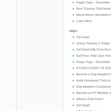
Puppy Yoga – December 
Next “Express Trail Home
Meow Manor Volunteers Ne
Learn More
<H3>
Top News
Giving Tuesday is Today!
Get Great Gifts From Ou
Eat Pizza, Help Save Par
Puppy Yoga – December 
SYLVIA’S STORY OF SU
Become a Dog Adoption E
Invite Homeward Trails to
Dog Adoption Counselors 
Become an HT Member an
Where’s Fido From?
Get Smart