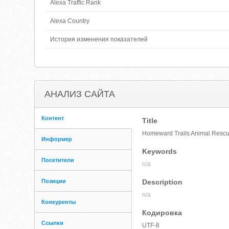
Alexa Traffic Rank
Alexa Country
История изменения показателей
АНАЛИЗ САЙТА
Контент
Title
Homeward Trails Animal Rescue
Информер
Keywords
Посетители
n/a
Позиции
Description
n/a
Конкуренты
Кодировка
Ссылки
UTF-8