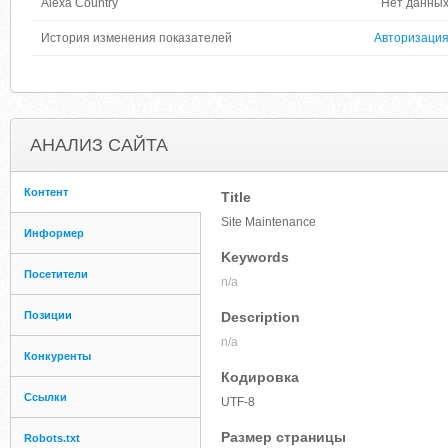
Alexa Country
Нет данны
История изменения показателей
Авторизаци
АНАЛИЗ САЙТА
Контент
Title
Site Maintenance
Информер
Keywords
Посетители
n/a
Позиции
Description
n/a
Конкуренты
Кодировка
Ссылки
UTF-8
Размер страницы
Robots.txt