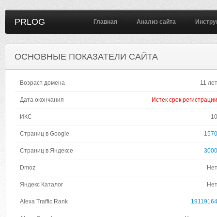
PRLOG
Главная
Анализ сайта
Инстру
ОСНОВНЫЕ ПОКАЗАТЕЛИ САЙТА
Возраст домена
11 ле
Дата окончания
Истек срок регистраци
ИКС
1
Страниц в Google
157
Страниц в Яндексе
300
Dmoz
Не
Яндекс Каталог
Не
Alexa Traffic Rank
1911916