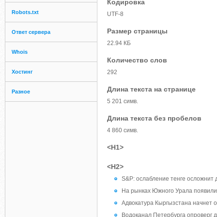
Кодировка
Robots.txt
UTF-8
Размер страницы
Ответ сервера
22.94 КБ
Whois
Количество слов
Хостинг
292
Длина текста на странице
Разное
5 201 симв.
Длина текста без пробелов
4 860 симв.
<H1>
<H2>
S&P: ослабление тенге осложнит 
На рынках Южного Урала появилис
Адвокатура Кыргызстана начнет 
Водоканал Петербурга опроверг да