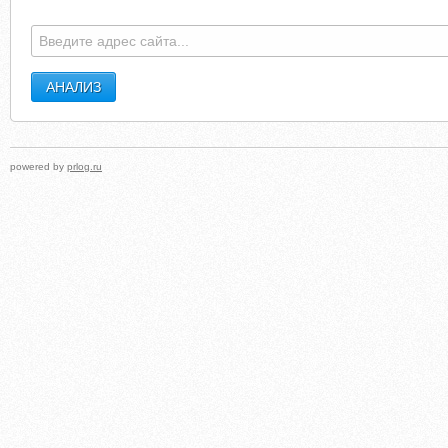
DEV.SIGNPOST.KENDRA.ORG.UK
WWW1.DISTRICT28.K12
powered by
prlog.ru