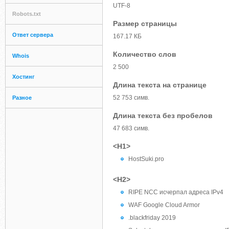
UTF-8
Robots.txt
Размер страницы
Ответ сервера
167.17 КБ
Количество слов
Whois
2 500
Хостинг
Длина текста на странице
52 753 симв.
Разное
Длина текста без пробелов
47 683 симв.
<H1>
HostSuki.pro
<H2>
RIPE NCC исчерпал адреса IPv4
WAF Google Cloud Armor
.blackfriday 2019