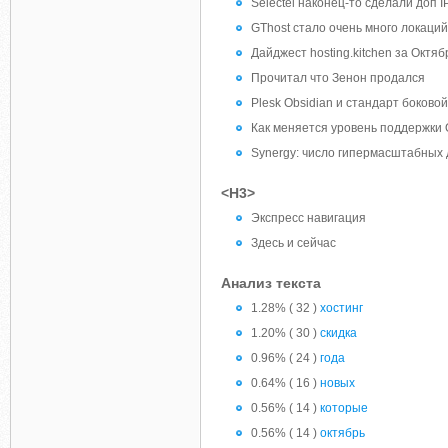
Selectel наконец-то сделали доп 
GThost стало очень много локаци
Дайджест hosting.kitchen за Октяб
Прочитал что Зенон продался
Plesk Obsidian и стандарт боково
Как меняется уровень поддержки
Synergy: число гипермасштабных 
<H3>
Экспресс навигация
Здесь и сейчас
Анализ текста
1.28% ( 32 )
хостинг
1.20% ( 30 )
скидка
0.96% ( 24 )
года
0.64% ( 16 )
новых
0.56% ( 14 )
которые
0.56% ( 14 )
октябрь