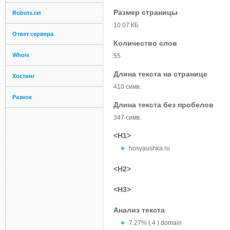
Размер страницы
Robots.txt
10.07 КБ
Ответ сервера
Количество слов
Whois
55
Длина текста на странице
Хостинг
410 симв.
Разное
Длина текста без пробелов
347 симв.
<H1>
hosyaushka.ru
<H2>
<H3>
Анализ текста
7.27% ( 4 ) domain