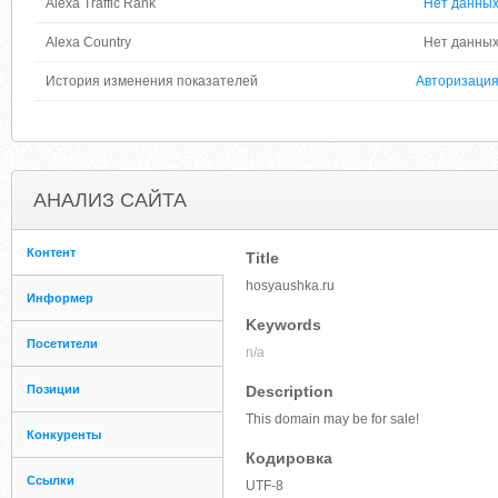
Alexa Traffic Rank
Нет данны
Alexa Country
Нет данны
История изменения показателей
Авторизаци
АНАЛИЗ САЙТА
Контент
Title
hosyaushka.ru
Информер
Keywords
Посетители
n/a
Позиции
Description
This domain may be for sale!
Конкуренты
Кодировка
Ссылки
UTF-8