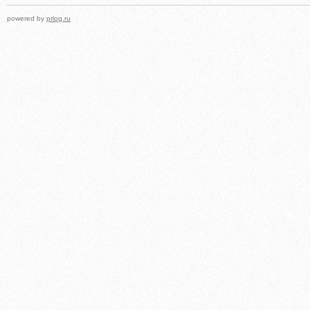
powered by
prlog.ru