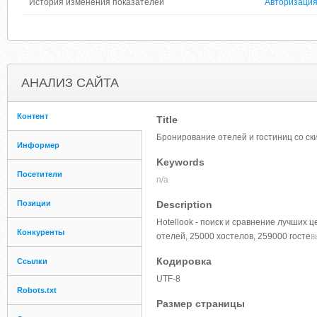
История изменения показателей
Авторизаци
АНАЛИЗ САЙТА
Контент
Title
Бронирование отелей и гостиниц со ски
Информер
Keywords
Посетители
n/a
Позиции
Description
Hotellook - поиск и сравнение лучших 
Конкуренты
отелей, 25000 хостелов, 259000 госте
в
Кодировка
Ссылки
UTF-8
Robots.txt
Размер страницы