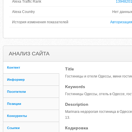
Alexa Traffic Rank
1394820
Alexa Country
Нет данны
История изменения показателей
Авторизаци
АНАЛИЗ САЙТА
Контент
Title
Гостиницы и отели Одессы, мини гости
Информер
Keywords
Посетители
Гостиницы Одессы, отель в Одессе, гос
Позиции
Description
Marinara недорогая гостиница в Одесс
Конкуренты
13.
Кодировка
Ссылки