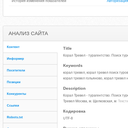
История изменения показателей
Авторизаци
АНАЛИЗ САЙТА
Контент
Title
Корал Тревел - турагентство. Поиск ту
Информер
Keywords
Посетители
корал тревел, корал тревел поиск туро
корал тревел гольяново, корал тревел 
Позиции
Description
Конкуренты
Корал Тревел - турагентство. Поиск ту
Тревел Москва, м. Щелковская, м
. Текс
Ссылки
Кодировка
Robots.txt
UTF-8