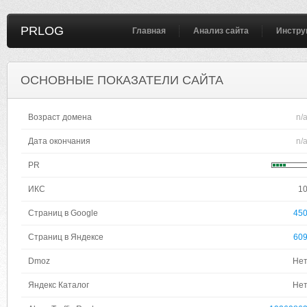
PRLOG
Главная
Анализ сайта
Инстру
ОСНОВНЫЕ ПОКАЗАТЕЛИ САЙТА
Возраст домена
n/
Дата окончания
n/
PR
ИКС
1
Страниц в Google
45
Страниц в Яндексе
60
Dmoz
Не
Яндекс Каталог
Не