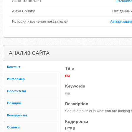
Alexa Traffic Rank
1926086
Alexa Country
Нет данны
История изменения показателей
Авторизаци
АНАЛИЗ САЙТА
Контент
Title
n/a
Информер
Keywords
Посетители
n/a
Позиции
Description
See related links to what you are looking f
Конкуренты
Кодировка
Ссылки
UTF-8