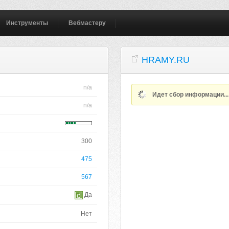
Инструменты
Вебмастеру
HRAMY.RU
n/a
Идет сбор информации..
n/a
300
475
567
Да
Нет