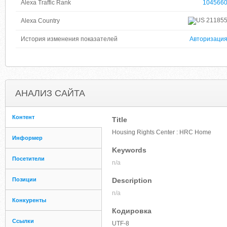
Alexa Traffic Rank
104566
21185
Alexa Country
История изменения показателей
Авторизаци
АНАЛИЗ САЙТА
Контент
Title
Housing Rights Center : HRC Home
Информер
Keywords
Посетители
n/a
Позиции
Description
n/a
Конкуренты
Кодировка
Ссылки
UTF-8