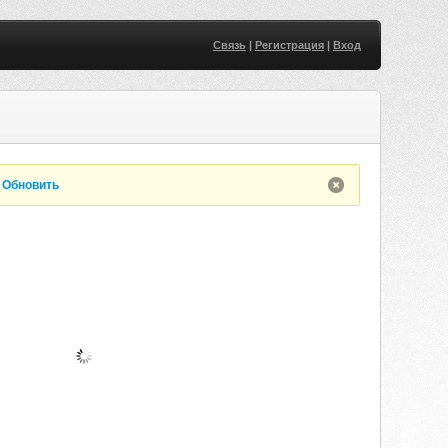
Связь
|
Регистрация
|
Вход
.
Обновить