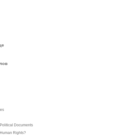
це
елов
ies
Political Documents
e Human Rights?