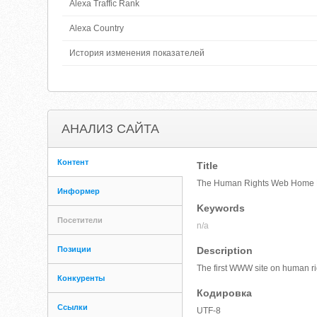
Alexa Traffic Rank
Alexa Country
История изменения показателей
АНАЛИЗ САЙТА
Контент
Title
The Human Rights Web Home
Информер
Keywords
Посетители
n/a
Позиции
Description
The first WWW site on human rig
Конкуренты
Кодировка
Ссылки
UTF-8