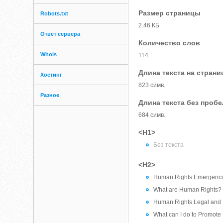
Размер страницы
Robots.txt
2.46 КБ
Ответ сервера
Количество слов
Whois
114
Длина текста на страни
Хостинг
823 симв.
Разное
Длина текста без проб
684 симв.
<H1>
Без текста
<H2>
Human Rights Emergenc
What are Human Rights?
Human Rights Legal and 
What can I do to Promot