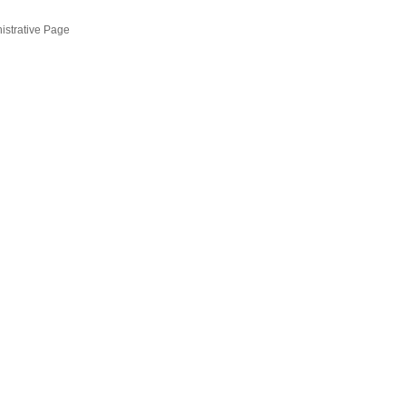
s
strative Page