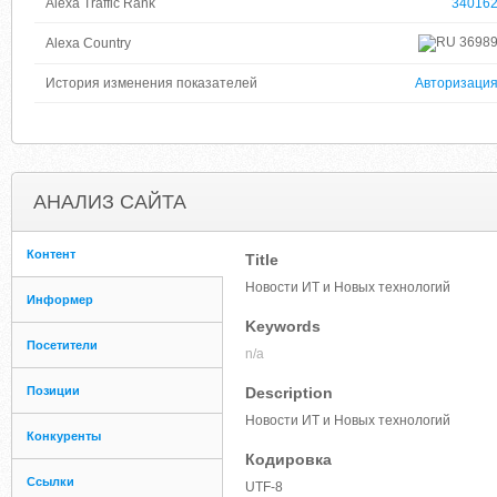
Alexa Traffic Rank
34016
3698
Alexa Country
История изменения показателей
Авторизаци
АНАЛИЗ САЙТА
Контент
Title
Новости ИТ и Новых технологий
Информер
Keywords
Посетители
n/a
Позиции
Description
Новости ИТ и Новых технологий
Конкуренты
Кодировка
Ссылки
UTF-8