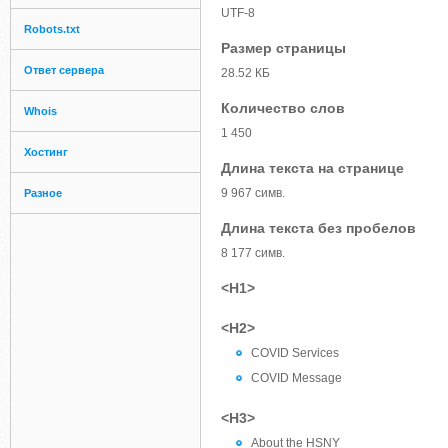
UTF-8
Robots.txt
Размер страницы
Ответ сервера
28.52 КБ
Количество слов
Whois
1 450
Хостинг
Длина текста на странице
9 967 симв.
Разное
Длина текста без пробелов
8 177 симв.
<H1>
<H2>
COVID Services
COVID Message
<H3>
About the HSNY