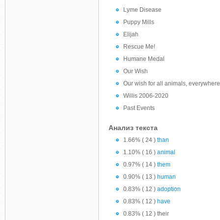
Lyme Disease
Puppy Mills
Elijah
Rescue Me!
Humane Medal
Our Wish
Our wish for all animals, everywhere, 
Willis 2006-2020
Past Events
Анализ текста
1.66% ( 24 )
than
1.10% ( 16 )
animal
0.97% ( 14 )
them
0.90% ( 13 )
human
0.83% ( 12 )
adoption
0.83% ( 12 )
have
0.83% ( 12 ) their