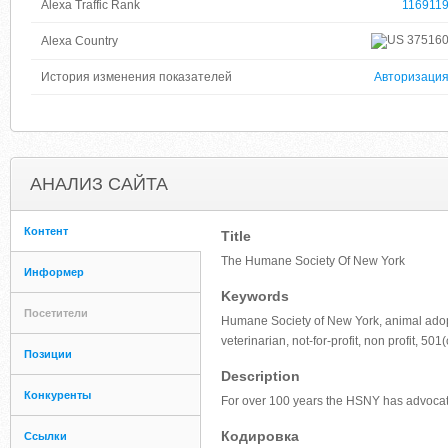
Alexa Traffic Rank
116911
37516
Alexa Country
История изменения показателей
Авторизаци
АНАЛИЗ САЙТА
Контент
Title
The Humane Society Of New York
Информер
Keywords
Посетители
Humane Society of New York, animal adopti
veterinarian, not-for-profit, non profit, 501(
Позиции
Description
Конкуренты
For over 100 years the HSNY has advocate
Кодировка
Ссылки