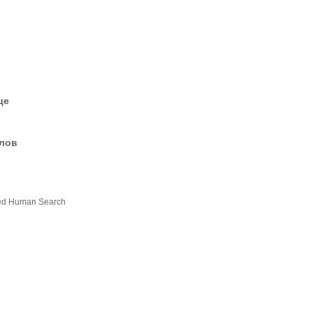
це
елов
ed Human Search