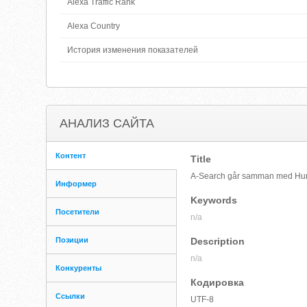
Alexa Traffic Rank
Alexa Country
История изменения показателей
АНАЛИЗ САЙТА
Контент
Title
A-Search går samman med Hum
Информер
Keywords
Посетители
n/a
Позиции
Description
n/a
Конкуренты
Кодировка
Ссылки
UTF-8