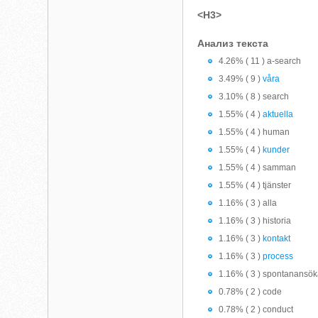
<H3>
Анализ текста
4.26% ( 11 ) a-search
3.49% ( 9 )
våra
3.10% ( 8 ) search
1.55% ( 4 )
aktuella
1.55% ( 4 ) human
1.55% ( 4 )
kunder
1.55% ( 4 ) samman
1.55% ( 4 ) tjänster
1.16% ( 3 ) alla
1.16% ( 3 ) historia
1.16% ( 3 )
kontakt
1.16% ( 3 )
process
1.16% ( 3 ) spontanansö
0.78% ( 2 ) code
0.78% ( 2 ) conduct