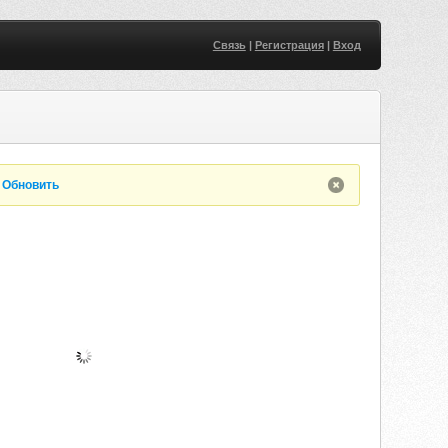
Связь
|
Регистрация
|
Вход
.
Обновить