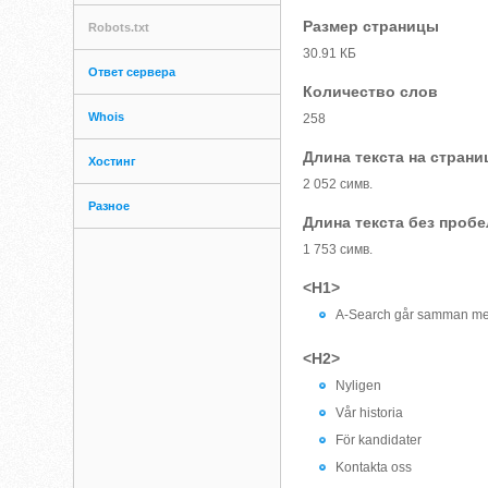
Размер страницы
Robots.txt
30.91 КБ
Ответ сервера
Количество слов
Whois
258
Длина текста на страни
Хостинг
2 052 симв.
Разное
Длина текста без проб
1 753 симв.
<H1>
A-Search går samman m
<H2>
Nyligen
Vår historia
För kandidater
Kontakta oss