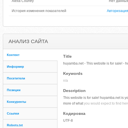
Alexa Country
Нет данны
История изменения показателей
Авторизаци
АНАЛИЗ САЙТА
Контент
Title
huyamba.net - This website is for sale! 
Информер
Keywords
Посетители
n/a
Позиции
Description
This website is for sale! huyamba.net is you
Конкуренты
more of what
you would expect to find her
Кодировка
Ссылки
UTF-8
Robots.txt