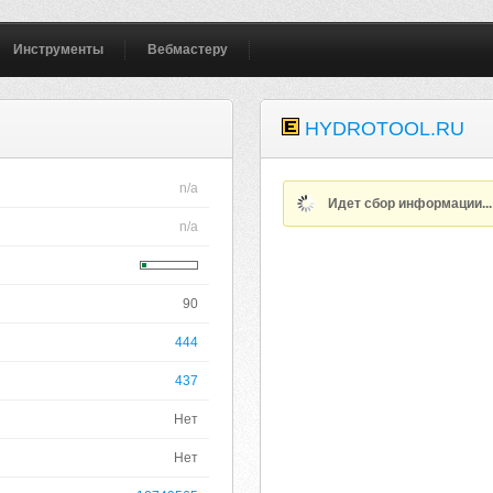
Инструменты
Вебмастеру
HYDROTOOL.RU
n/a
Идет сбор информации..
n/a
90
444
437
Нет
Нет