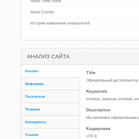
Alexa Traffic Rank
Alexa Country
История изменения показателей
АНАЛИЗ САЙТА
Контент
Title
Официальный дистрибьютор 
Информер
Keywords
Посетители
enerpac, энерпак, enerpak, e
Позиции
Description
Мы являемся официальным ди
Конкуренты
Кодировка
Ссылки
UTF-8