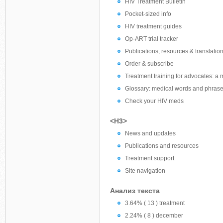
HIV Treatment Bulletin
Pocket-sized info
HIV treatment guides
Op-ART trial tracker
Publications, resources & translatio
Order & subscribe
Treatment training for advocates: a
Glossary: medical words and phras
Check your HIV meds
<H3>
News and updates
Publications and resources
Treatment support
Site navigation
Анализ текста
3.64% ( 13 ) treatment
2.24% ( 8 ) december