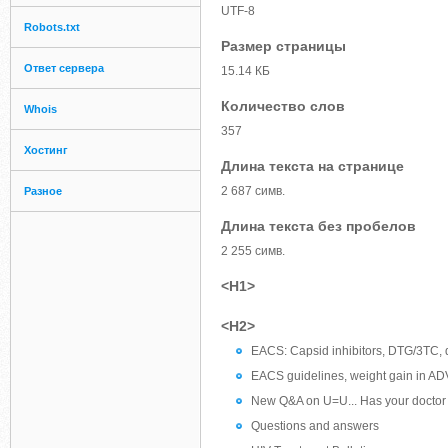
UTF-8
Robots.txt
Размер страницы
Ответ сервера
15.14 КБ
Количество слов
Whois
357
Хостинг
Длина текста на странице
2 687 симв.
Разное
Длина текста без пробелов
2 255 симв.
<H1>
<H2>
EACS: Capsid inhibitors, DTG/3TC, d
EACS guidelines, weight gain in ADVA
New Q&A on U=U... Has your doctor 
Questions and answers