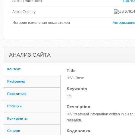
Alexa Traffic Rank
13678
6791
Alexa Country
История изменения показателей
Авторизаци
АНАЛИЗ САЙТА
Контент
Title
HIV i-Base
Информер
Keywords
Посетители
n/a
Позиции
Description
HIV treatment information written in clear,
Конкуренты
research.
Кодировка
Ссылки